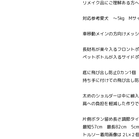
リメイク品にご理解ある方へ
対応参考愛犬 ～5kg M
車移動メインの方向けメッシ
長財布が楽々入るフロントポ
ペットボトルが入るサイドポ
底に飛び出し防止Dカン1個
持ち手に付けての飛び出し防
太めのショルダーは中に綿入
肩への負担を軽減した作りで
片側ボタン留め長さ調節タイ
最短57cm 最長82cm 5
トルソー着用画像は２L×２