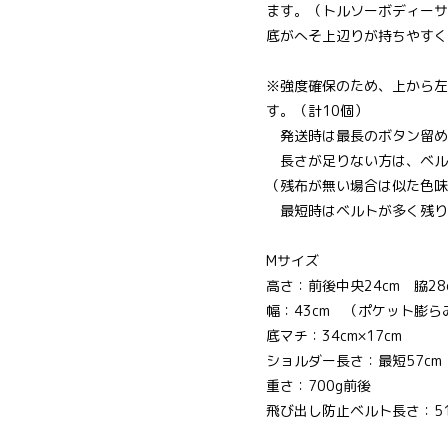
ます。（トルソーボディーサ
底がへそ上辺りが持ちやすく
※強度確保のため、上から左
す。（計10個）
発送時は最長のボタン留め
長さが足りない方は、ベル
（残布が無い場合は似た色味
最短時はベルトが多く残り
Mサイズ
高さ：前後中央24cm 脇2
幅：43cm （ポケット膨ら
底マチ：34cm×17cm
ショルダー長さ：最短57cm 
重さ：700g前後
飛び出し防止ベルト長さ：51