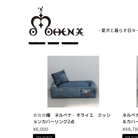
Home
ホームアイテム
ホームアイテム
- 愛犬と暮らす日々 
ぬいぐるみ
ベッド
インテリア
☆☆☆様 ネルべナ・オライエ クッシ
ネルべナ
ョンカバーリング2点
＆カバ
¥6,000
¥48,78
SOLD OUT
SOLD O