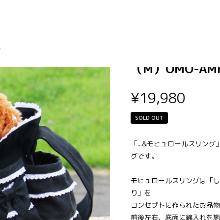
...&モヒュロ
-
（M）OMO-AMH
¥19,980
SOLD OUT
「...&モヒュロールスリ
グです。
モヒュロールスリングは「し
り」を
コンセプトに作られたお品物
前後左右、底面に綿入れを施