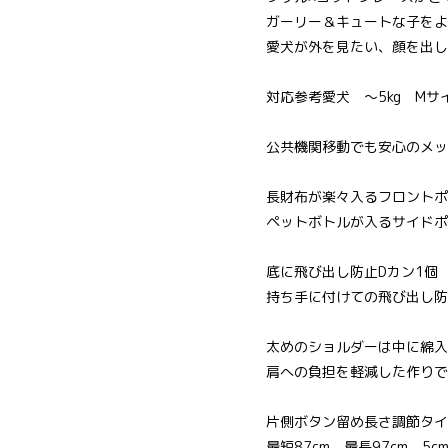
ガーリー＆キュートな子をよ
愛犬が外を見たい、顔を出し
対応参考愛犬 ～5kg M
公共機関移動でも安心のメッ
長財布が楽々入るフロントポ
ペットボトルが入るサイドポ
底に飛び出し防止Dカン1個
持ち手に付けての飛び出し防
太めのショルダーは中に綿入
肩への負担を軽減した作りで
片側ボタン留め長さ調節タイ
最短87cm 最長97cm 5