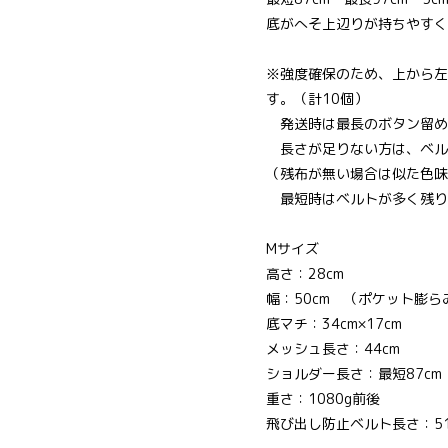
底がへそ上辺りが持ちやすく
※強度確保のため、上から左
す。（計10個）
発送時は最長のボタン留め
長さが足りない方は、ベル
（残布が無い場合は似た色味
最短時はベルトが多く残り
Mサイズ
高さ：28cm
幅：50cm （ポケット膨ら
底マチ：34cm×17cm
メッシュ長さ：44cm
ショルダー長さ：最短87cm 
重さ：1080g前後
飛び出し防止ベルト長さ：51