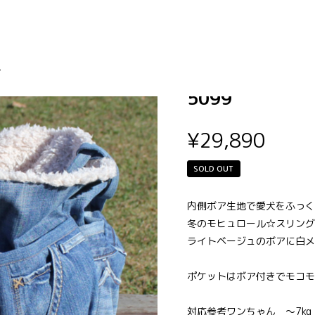
モヒュロール☆ス
-
5099
¥29,890
SOLD OUT
内側ボア生地で愛犬をふっく
冬のモヒュロール☆スリング
ライトベージュのボアに白メ
ポケットはボア付きでモコモ
対応参考ワンちゃん ～7k