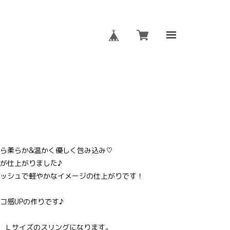
リング（Ｌ）OMO-MHRS-
ら柔らか&温かく優しく包み込み♡
が仕上がりました♪
ッシュで軽やかなイメージの仕上がりです！
コ感UPの作りです♪
g Ｌサイズのスリングになります。