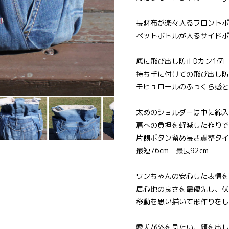
長財布が楽々入るフロントポ
ペットボトルが入るサイドポ
底に飛び出し防止Dカン1個
持ち手に付けての飛び出し防
モヒュロールのふっくら感と
太めのショルダーは中に綿入
肩への負担を軽減した作りで
片側ボタン留め長さ調整タイ
最短76cm 最長92cm
ワンちゃんの安心した表情を
居心地の良さを最優先し、伏
移動を思い描いて形作りをし
愛犬が外を見たい、顔を出し