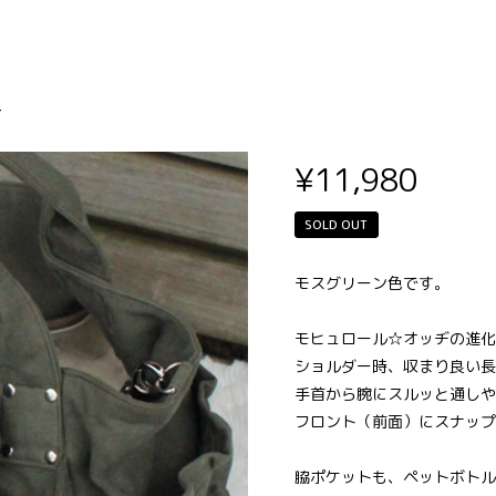
オッヂ・ショルダー
-
¥11,980
SOLD OUT
モスグリーン色です。
モヒュロール☆オッヂの進化
ショルダー時、収まり良い長
手首から腕にスルッと通しや
フロント（前面）にスナップ
脇ポケットも、ペットボトル