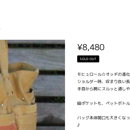
オッヂ・ショルダー
-
¥8,480
SOLD OUT
モヒュロール☆オッヂの進化
ショルダー時、収まり良い長
手首から腕にスルッと通しや
脇ポケットも、ペットボトル
バッグ本体間口も大きくなっ
♪