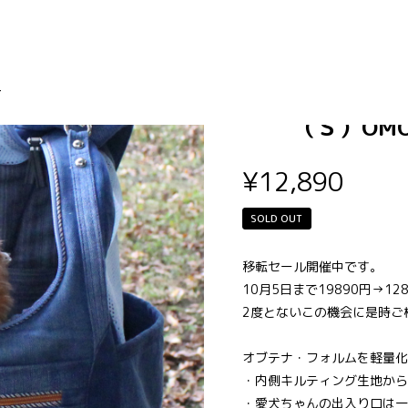
リュックキ
-
（Ｓ）OMO-
¥12,890
SOLD OUT
移転セール開催中です。
10月5日まで19890円→1
2度とないこの機会に是時ご
オブテナ・フォルムを軽量化
・内側キルティング生地から
・愛犬ちゃんの出入り口は一